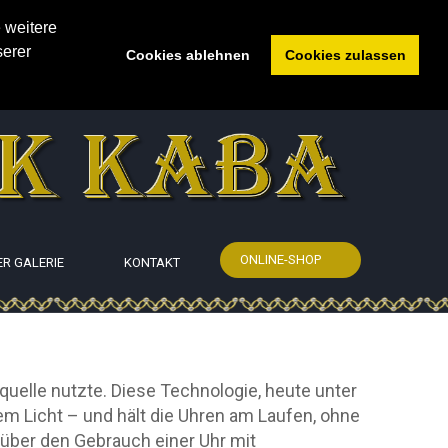
 weitere
serer
Cookies ablehnen
Cookies zulassen
ONLINE-SHOP
ER GALERIE
KONTAKT
equelle nutzte. Diese Technologie, heute unter
m Licht – und hält die Uhren am Laufen, ohne
 über den Gebrauch einer Uhr mit