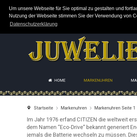
Um unsere Webseite für Sie optimal zu gestalten und fortl
Nutzung der Webseite stimmen Sie der Verwendung von Cook
Datenschutzerklärung
HOME
MARKENUHREN
MA
Startseite
Markenuhren
Markenuhren Seite 1
Im Jahr 1976 erfand CITIZEN die weltweit erst
dem Namen “Eco-Drive” bekannt generiert Ene
jemals die Batterie wechseln zu müssen. Dies