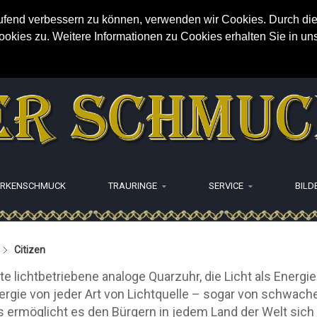
aufend verbessern zu können, verwenden wir Cookies. Durch die
ies zu. Weitere Informationen zu Cookies erhalten Sie in un
RKENSCHMUCK
TRAURINGE
SERVICE
BILD
Citizen
e lichtbetriebene analoge Quarzuhr, die Licht als Energi
rgie von jeder Art von Lichtquelle – sogar von schwache
 ermöglicht es den Bürgern in jedem Land der Welt sich