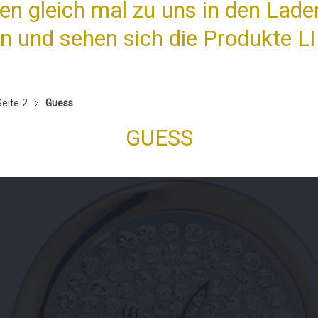
n gleich mal zu uns in den Laden
n und sehen sich die Produkte LI
eite 2
Guess
GUESS