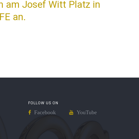
 am Josef Witt Platz in
FE an.
FOLLOW US ON
Facebook
YouTube